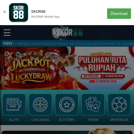
×
SKOR88
Download
SKOR88 Mobile App
☰
NEW :
 dengan sistem Deposit terbaru via Virtual account (mandiri, bri, permata,
DEKSTOP
MASUK
SLOTS
LIVECASINO
ELOTTERY
POKER
SPORTBOOK