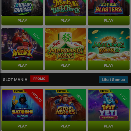
PLAY
PLAY
PLAY
NEW
PLAY
PLAY
PLAY
PROMO
SLOT MANIA
Lihat Semua
PROMO
NEW
NEW
PLAY
PLAY
PLAY