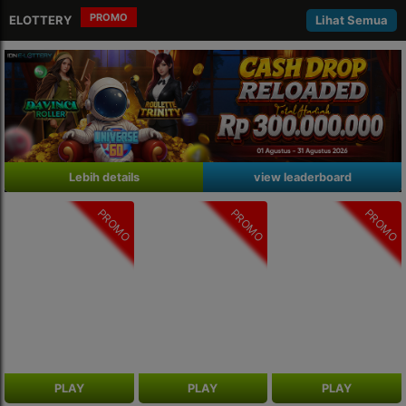
PROMO
ELOTTERY
Lihat Semua
Lebih details
view leaderboard
PROMO
PROMO
PROMO
PLAY
PLAY
PLAY