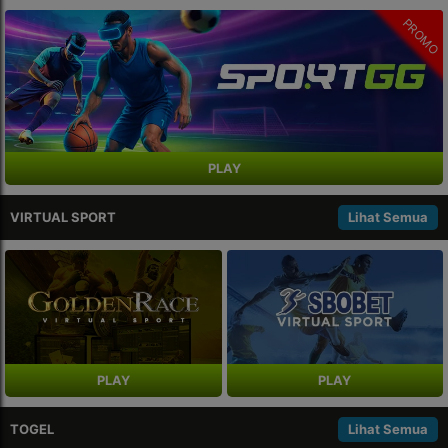
PROMO
PLAY
VIRTUAL SPORT
Lihat Semua
PLAY
PLAY
TOGEL
Lihat Semua